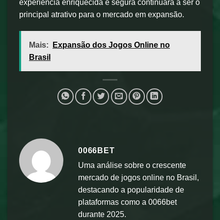
experiência enriquecida e segura continuará a ser o
principal atrativo para o mercado em expansão.
Mais:
Expansão dos Jogos Online no
Brasil
0066BET
Uma análise sobre o crescente
mercado de jogos online no Brasil,
destacando a popularidade de
plataformas como a 0066bet
durante 2025.