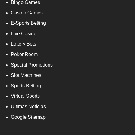
Bingo Games
Casino Games
E-Sports Betting
Live Casino
Lottery Bets
Poker Room
Special Promotions
Slot Machines
Sports Betting
Virtual Sports
Últimas Notícias
Google Sitemap