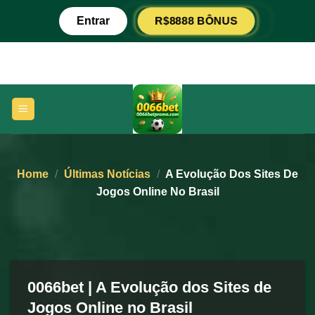
Skip
Entrar
R$8888 BÔNUS
to
content
Home
/
Últimas Notícias
/
A Evolução Dos Sites De
Jogos Online No Brasil
0066bet | A Evolução dos Sites de
Jogos Online no Brasil