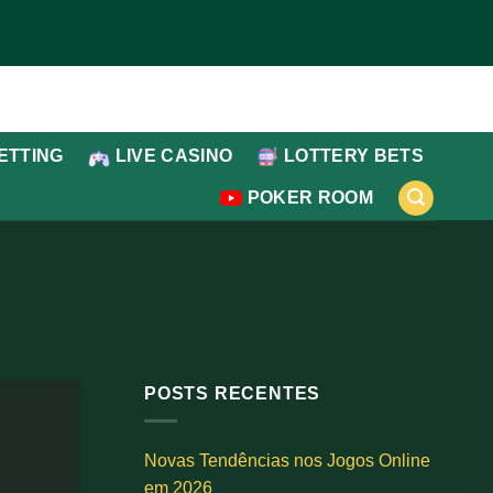
ETTING
LIVE CASINO
LOTTERY BETS
POKER ROOM
POSTS RECENTES
Novas Tendências nos Jogos Online
em 2026