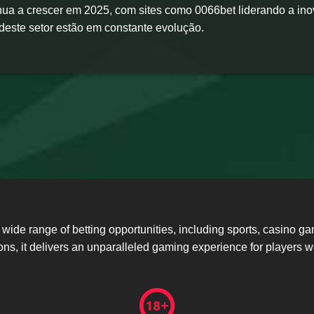
nua a crescer em 2025, com sites como 0066bet liderando a in
deste setor estão em constante evolução.
a wide range of betting opportunities, including sports, casino g
ons, it delivers an unparalleled gaming experience for players 