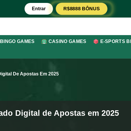
R$8888 BÔNUS
Entrar
BINGO GAMES
CASINO GAMES
E-SPORTS B
gital De Apostas Em 2025
ado Digital de Apostas em 2025