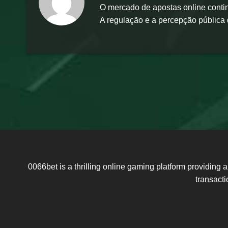
O mercado de apostas online conti
A regulação e a percepção pública 
0066bet is a thrilling online gaming platform providing 
transacti