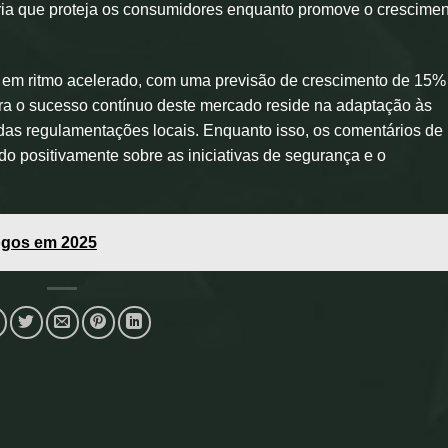
ória que proteja os consumidores enquanto promove o crescimen
 em ritmo acelerado, com uma previsão de crescimento de 15%
ara o sucesso contínuo deste mercado reside na adaptação às
as regulamentações locais. Enquanto isso, os comentários de
do positivamente sobre as iniciativas de segurança e o
ogos em 2025