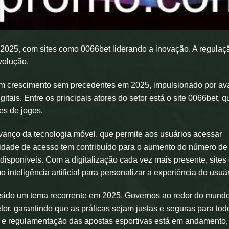
2025, com sites como 0066bet liderando a inovação. A regulaç
volução.
m crescimento sem precedentes em 2025, impulsionado por a
itais. Entre os principais atores do setor está o site 0066bet, q
es de jogos.
 avanço da tecnologia móvel, que permite aos usuários acessar
ilidade de acesso tem contribuído para o aumento do número de
 disponíveis. Com a digitalização cada vez mais presente, site
nteligência artificial para personalizar a experiência do usuár
 sido um tema recorrente em 2025. Governos ao redor do mund
etor, garantindo que as práticas sejam justas e seguras para tod
ão e regulamentação das apostas esportivas está em andamento,