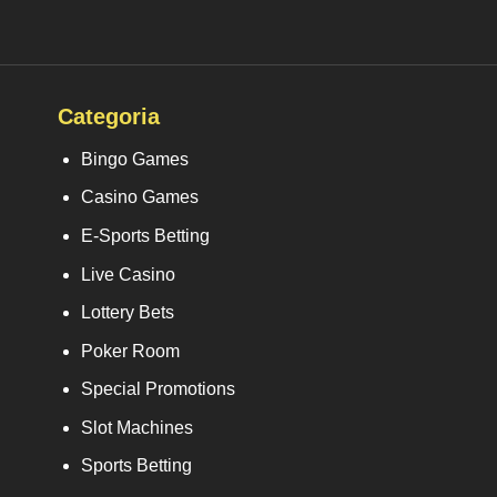
Categoria
Bingo Games
Casino Games
E-Sports Betting
Live Casino
Lottery Bets
Poker Room
Special Promotions
Slot Machines
Sports Betting