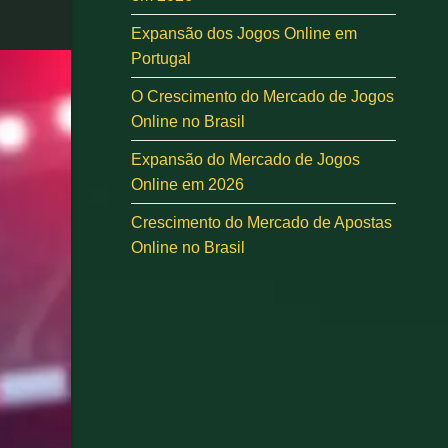
Expansão dos Jogos Online em
Portugal
O Crescimento do Mercado de Jogos
Online no Brasil
Expansão do Mercado de Jogos
Online em 2026
Crescimento do Mercado de Apostas
Online no Brasil