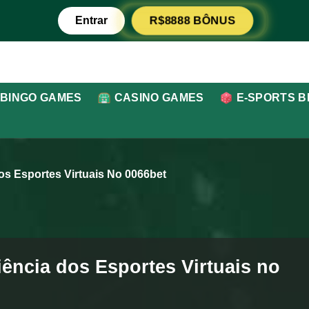
R$8888 BÔNUS
Entrar
BINGO GAMES
CASINO GAMES
E-SPORTS B
os Esportes Virtuais No 0066bet
iência dos Esportes Virtuais no