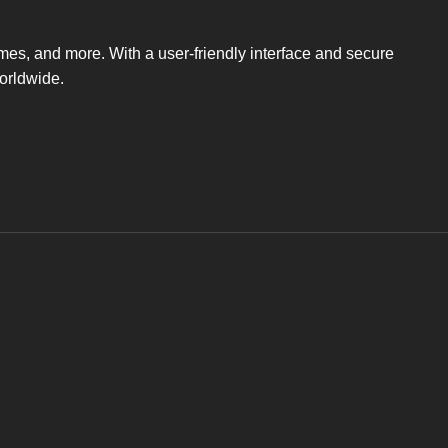
ames, and more. With a user-friendly interface and secure
worldwide.