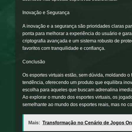
Inovação e Segurança
A inovação e a segurança são prioridades claras pa
ponta para melhorar a experiência do usuário e gar
criptografia avançada e um sistema robusto de prot
favoritos com tranquilidade e confiança.
Conclusão
Os esportes virtuais estão, sem dúvida, moldando o 
tendência, oferecendo um produto que equilibra in
escolha para aqueles que buscam adrenalina imediat
Ao explorar o mundo dos esportes virtuais, os joga
semelhante ao mundo dos esportes reais, mas no co
Mais:
Transformação no Cenário de Jogos On