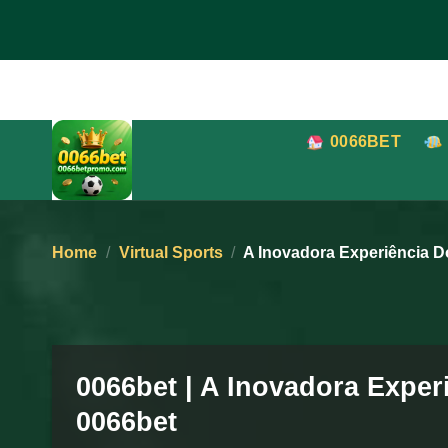
Skip
to
content
0066BET
Home
/
Virtual Sports
/
A Inovadora Experiência D
0066bet | A Inovadora Exper
0066bet