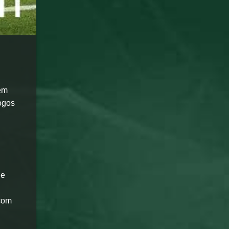
têm
ogos
 e
 com