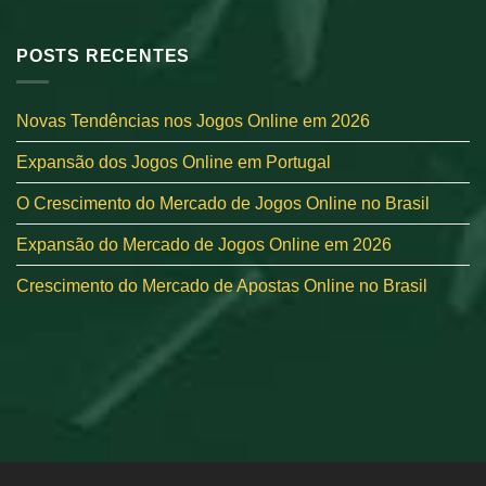
POSTS RECENTES
Novas Tendências nos Jogos Online em 2026
Expansão dos Jogos Online em Portugal
O Crescimento do Mercado de Jogos Online no Brasil
Expansão do Mercado de Jogos Online em 2026
Crescimento do Mercado de Apostas Online no Brasil