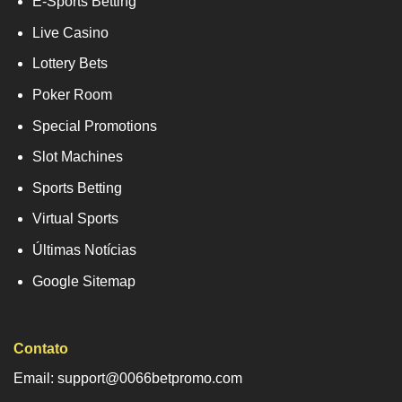
E-Sports Betting
Live Casino
Lottery Bets
Poker Room
Special Promotions
Slot Machines
Sports Betting
Virtual Sports
Últimas Notícias
Google Sitemap
Contato
Email: support@0066betpromo.com