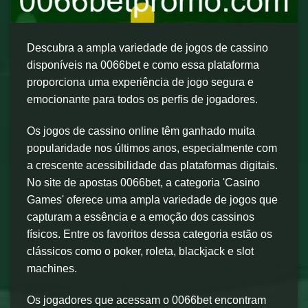
Descubra a ampla variedade de jogos de cassino
disponíveis na 0066bet e como essa plataforma
proporciona uma experiência de jogo segura e
emocionante para todos os perfis de jogadores.
Os jogos de cassino online têm ganhado muita
popularidade nos últimos anos, especialmente com
a crescente acessibilidade das plataformas digitais.
No site de apostas 0066bet, a categoria 'Casino
Games' oferece uma ampla variedade de jogos que
capturam a essência e a emoção dos cassinos
físicos. Entre os favoritos dessa categoria estão os
clássicos como o poker, roleta, blackjack e slot
machines.
Os jogadores que acessam o 0066bet encontram