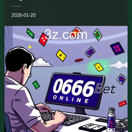
2026-01-20