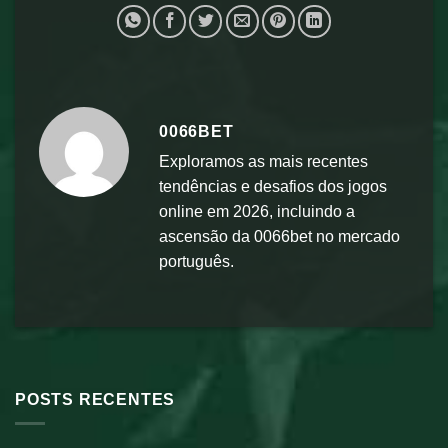
0066BET
Exploramos as mais recentes
tendências e desafios dos jogos
online em 2026, incluindo a
ascensão da 0066bet no mercado
português.
POSTS RECENTES