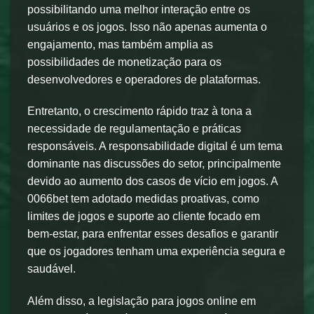
possibilitando uma melhor interação entre os
usuários e os jogos. Isso não apenas aumenta o
engajamento, mas também amplia as
possibilidades de monetização para os
desenvolvedores e operadores de plataformas.
Entretanto, o crescimento rápido traz à tona a
necessidade de regulamentação e práticas
responsáveis. A responsabilidade digital é um tema
dominante nas discussões do setor, principalmente
devido ao aumento dos casos de vício em jogos. A
0066bet tem adotado medidas proativas, como
limites de jogos e suporte ao cliente focado em
bem-estar, para enfrentar esses desafios e garantir
que os jogadores tenham uma experiência segura e
saudável.
Além disso, a legislação para jogos online em