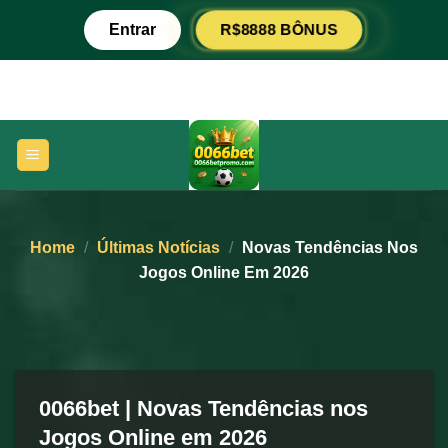
Skip
Entrar
R$8888 BÔNUS
to
content
Home
/
Últimas Notícias
/
Novas Tendências Nos
Jogos Online Em 2026
0066bet | Novas Tendências nos
Jogos Online em 2026