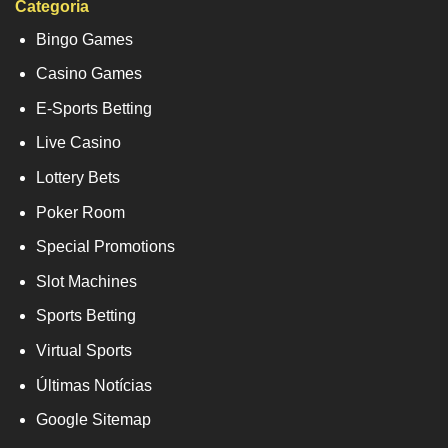
Categoria
Bingo Games
Casino Games
E-Sports Betting
Live Casino
Lottery Bets
Poker Room
Special Promotions
Slot Machines
Sports Betting
Virtual Sports
Últimas Notícias
Google Sitemap