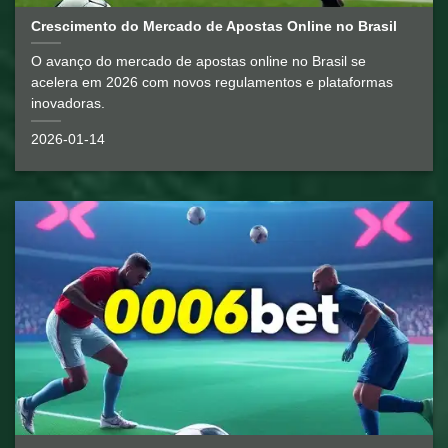
Crescimento do Mercado de Apostas Online no Brasil
O avanço do mercado de apostas online no Brasil se
acelera em 2026 com novos regulamentos e plataformas
inovadoras.
2026-01-14