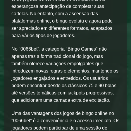
esperançosa antecipação de completar suas
cartelas. No entanto, com a ascensão das
plataformas online, o bingo evoluiu e agora pode
ser apreciado em diferentes formatos, adaptados
para vários tipos de jogadores.
No "0066bet", a categoria "Bingo Games" não
apenas traz a forma tradicional do jogo, mas
também oferece variações empolgantes que
introduzem novas regras e elementos, mantendo os
jogadores engajados e entretidos. Os usuários
podem encontrar desde os clássicos 75 e 90 bolas
até versões temáticas com jackpots progressivos,
que adicionam uma camada extra de excitação.
Uma das vantagens dos jogos de bingo online no
"0066bet" é a conveniência e o acesso imediato. Os
jogadores podem participar de uma sessão de