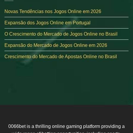
Novas Tendências nos Jogos Online em 2026
Expansão dos Jogos Online em Portugal
O Crescimento do Mercado de Jogos Online no Brasil
Expansão do Mercado de Jogos Online em 2026
Crescimento do Mercado de Apostas Online no Brasil
0066bet is a thrilling online gaming platform providing a