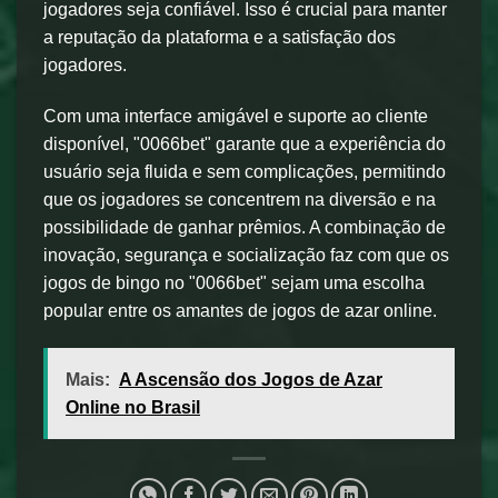
jogadores seja confiável. Isso é crucial para manter
a reputação da plataforma e a satisfação dos
jogadores.
Com uma interface amigável e suporte ao cliente
disponível, "0066bet" garante que a experiência do
usuário seja fluida e sem complicações, permitindo
que os jogadores se concentrem na diversão e na
possibilidade de ganhar prêmios. A combinação de
inovação, segurança e socialização faz com que os
jogos de bingo no "0066bet" sejam uma escolha
popular entre os amantes de jogos de azar online.
Mais:
A Ascensão dos Jogos de Azar
Online no Brasil