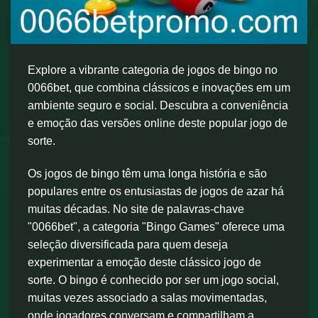
Explore a vibrante categoria de jogos de bingo no
0066bet, que combina clássicos e inovações em um
ambiente seguro e social. Descubra a conveniência
e emoção das versões online deste popular jogo de
sorte.
Os jogos de bingo têm uma longa história e são
populares entre os entusiastas de jogos de azar há
muitas décadas. No site de palavras-chave
"0066bet", a categoria "Bingo Games" oferece uma
seleção diversificada para quem deseja
experimentar a emoção deste clássico jogo de
sorte. O bingo é conhecido por ser um jogo social,
muitas vezes associado a salas movimentadas,
onde jogadores conversam e compartilham a