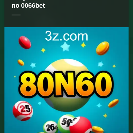
no 0066bet