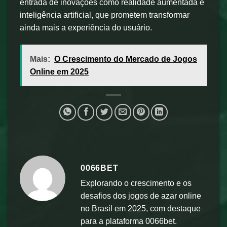
entrada de inovações como realidade aumentada e
inteligência artificial, que prometem transformar
ainda mais a experiência do usuário.
Mais:
O Crescimento do Mercado de Jogos
Online em 2025
0066BET
Explorando o crescimento e os
desafios dos jogos de azar online
no Brasil em 2025, com destaque
para a plataforma 0066bet.