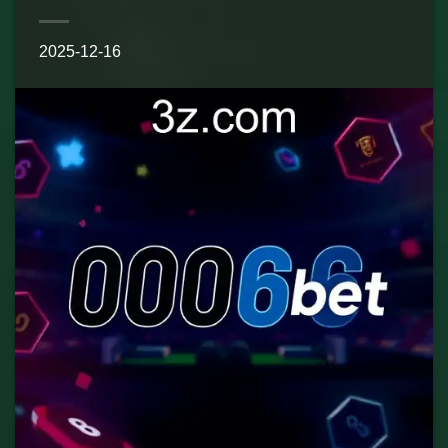
2025-12-16