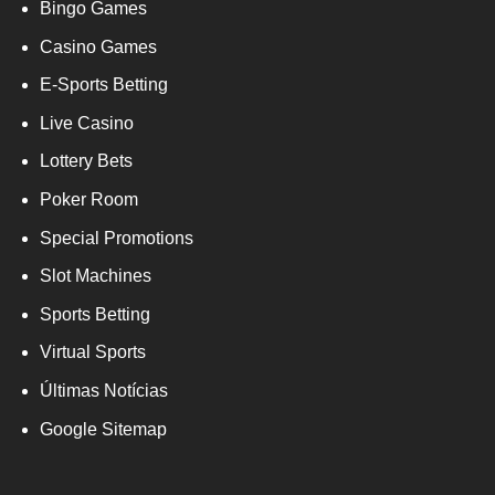
Bingo Games
Casino Games
E-Sports Betting
Live Casino
Lottery Bets
Poker Room
Special Promotions
Slot Machines
Sports Betting
Virtual Sports
Últimas Notícias
Google Sitemap