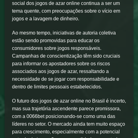
social dos jogos de azar online continua a ser um
tema quente, com preocupações sobre o vício em
jogos e a lavagem de dinheiro.
Ao mesmo tempo, iniciativas de autoria coletiva
estão sendo promovidas para educar os
consumidores sobre jogos responsáveis.
Campanhas de conscientização têm sido cruciais
para informar os apostadores sobre os riscos
associados aos jogos de azar, ressaltando a
necessidade de se jogar com responsabilidade e
dentro de limites pessoais estabelecidos.
O futuro dos jogos de azar online no Brasil é incerto,
mas sua trajetória ascendente parece promissora,
com a 0066bet posicionando-se como uma das
líderes no setor. O mercado ainda tem muito espaço
para crescimento, especialmente com a potencial