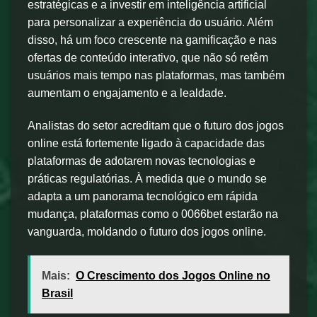
estratégicas e a investir em inteligência artificial
para personalizar a experiência do usuário. Além
disso, há um foco crescente na gamificação e nas
ofertas de conteúdo interativo, que não só retêm
usuários mais tempo nas plataformas, mas também
aumentam o engajamento e a lealdade.
Analistas do setor acreditam que o futuro dos jogos
online está fortemente ligado à capacidade das
plataformas de adotarem novas tecnologias e
práticas regulatórias. À medida que o mundo se
adapta a um panorama tecnológico em rápida
mudança, plataformas como o 0066bet estarão na
vanguarda, moldando o futuro dos jogos online.
Mais:
O Crescimento dos Jogos Online no
Brasil