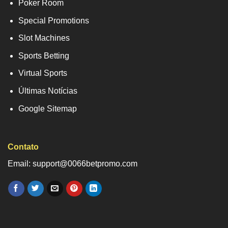
Poker Room
Special Promotions
Slot Machines
Sports Betting
Virtual Sports
Últimas Notícias
Google Sitemap
Contato
Email: support@0066betpromo.com