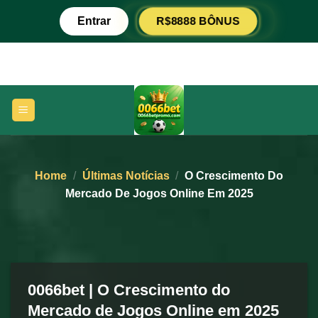
Skip
Entrar
R$8888 BÔNUS
to
content
Home
/
Últimas Notícias
/
O Crescimento Do
Mercado De Jogos Online Em 2025
0066bet | O Crescimento do
Mercado de Jogos Online em 2025