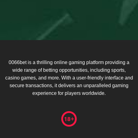
0066bet is a thrilling online gaming platform providing a
wide range of betting opportunities, including sports,
casino games, and more. With a user-friendly interface and
secure transactions, it delivers an unparalleled gaming
experience for players worldwide.