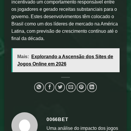
incentivado um comportamento responsável entre
os jogadores e gerado receitas substanciais para o
governo. Estes desenvolvimentos têm colocado o
Brasil como um dos líderes de mercado na América
Latina, com previsão de crescimento contínuo até o
final da década.
Mais:
Explorando a Ascensão dos Sites de
Jogos Online em 2026
0066BET
Uma análise do impacto dos jogos