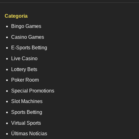
Categoria
Bingo Games
Casino Games
E-Sports Betting
Live Casino
Lottery Bets
Poker Room
Special Promotions
Slot Machines
Sports Betting
Virtual Sports
Últimas Notícias