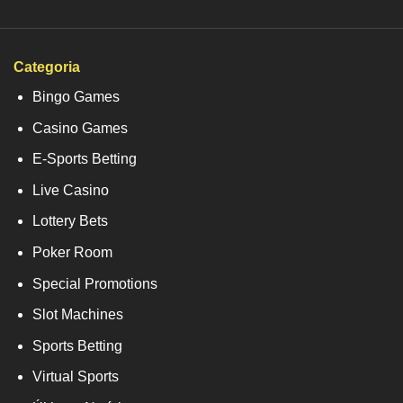
Categoria
Bingo Games
Casino Games
E-Sports Betting
Live Casino
Lottery Bets
Poker Room
Special Promotions
Slot Machines
Sports Betting
Virtual Sports