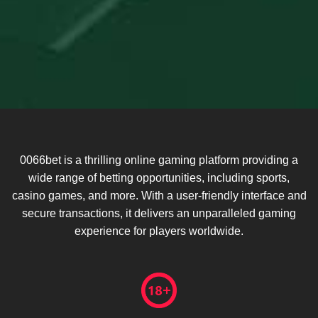
0066bet is a thrilling online gaming platform providing a
wide range of betting opportunities, including sports,
casino games, and more. With a user-friendly interface and
secure transactions, it delivers an unparalleled gaming
experience for players worldwide.