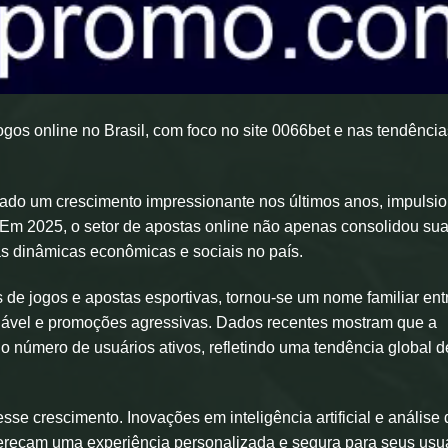
gos online no Brasil, com foco no site 0066bet e nas tendência
tado um crescimento impressionante nos últimos anos, impulsi
 Em 2025, o setor de apostas online não apenas consolidou su
 dinâmicas econômicas e sociais no país.
de jogos e apostas esportivas, tornou-se um nome familiar ent
migável e promoções agressivas. Dados recentes mostram que a
no número de usuários ativos, refletindo uma tendência global d
e crescimento. Inovações em inteligência artificial e análise 
reçam uma experiência personalizada e segura para seus usuá