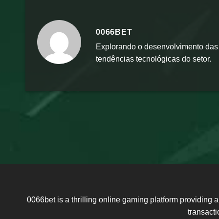
0066BET
Explorando o desenvolvimento das p
tendências tecnológicas do setor.
0066bet is a thrilling online gaming platform providing 
transacti