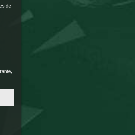
ões de
rante,