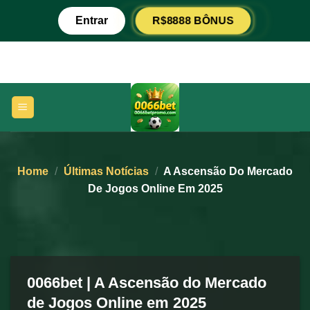
Skip
R$8888 BÔNUS
Entrar
to
content
Home
/
Últimas Notícias
/
A Ascensão Do Mercado
De Jogos Online Em 2025
0066bet | A Ascensão do Mercado
de Jogos Online em 2025