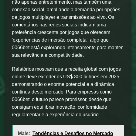
não apenas entretenimento, mas também uma
conexão social, ampliando a demanda por opções
de jogos multiplayer e transmissões ao vivo. Os
comentários nas redes sociais indicam uma
preferência crescente por jogos que oferecem
'experiências de imersão completa', algo que
0066bet está explorando intensamente para manter
sua relevância e competitividade.
Relatórios mostram que a receita global com jogos
online deve exceder os US$ 300 bilhões em 2025,
demonstrando o enorme potencial e a dinâmica
contínua deste mercado. Para empresas como
0066bet, o futuro parece promissor, desde que
consigam equilibrar inovação, conformidade
regulamentar e a experiência do usuário.
Mais:
Tendências e Desafios no Mercado