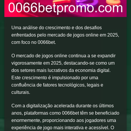
Uma análise do crescimento e dos desafios
enfrentados pelo mercado de jogos online em 2025,
com foco no 0066bet.
O mercado de jogos online continua a se expandir
vigorosamente em 2025, destacando-se como um
dos setores mais lucrativos da economia digital.
Este crescimento é impulsionado por uma
confluência de fatores tecnológicos, legais e
culturais.
Com a digitalização acelerada durante os últimos
anos, plataformas como 0066bet têm se beneficiado
enormemente, proporcionando aos jogadores uma
experiência de jogo mais interativa e acessível. O