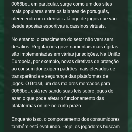
0066bet, em particular, surge como um dos sites
mais populares entre os falantes de português,
oferecendo um extenso catálogo de jogos que vão
desde apostas esportivas a cassinos virtuais.
No entanto, o crescimento do setor não vem sem
desafios. Regulações governamentais mais rígidas
são implementadas em várias jurisdições. Na União
Europeia, por exemplo, novas diretivas de proteção
ao consumidor exigem padrões mais elevados de
transparência e segurança das plataformas de
jogos. O Brasil, um dos maiores mercados para
0066bet, está revisando suas leis sobre jogos de
azar, o que pode afetar o funcionamento das
plataformas online no curto prazo.
Enquanto isso, o comportamento dos consumidores
também está evoluindo. Hoje, os jogadores buscam