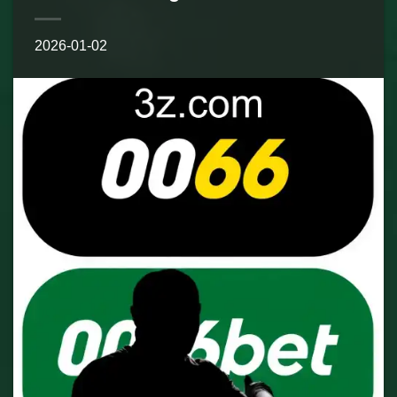
2026-01-02