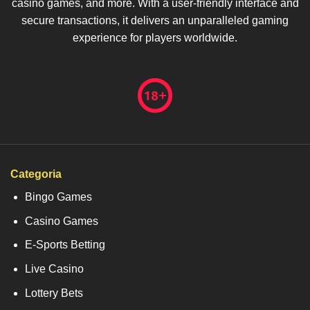
casino games, and more. With a user-friendly interface and
secure transactions, it delivers an unparalleled gaming
experience for players worldwide.
Categoria
Bingo Games
Casino Games
E-Sports Betting
Live Casino
Lottery Bets