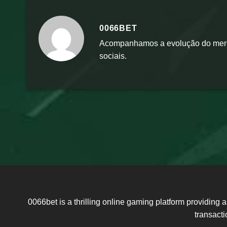
0066BET
Acompanhamos a evolução do merca
sociais.
0066bet is a thrilling online gaming platform providing 
transacti