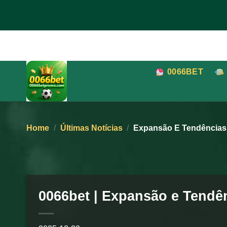
Skip
to
content
0066BET
Home
/
Últimas Notícias
/
Expansão E Tendências 
0066bet | Expansão e Tendê