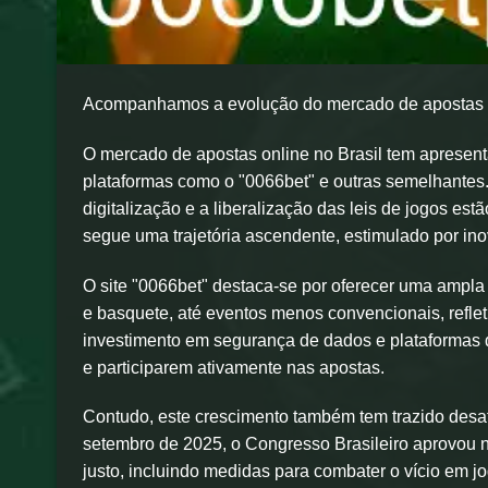
Acompanhamos a evolução do mercado de apostas on
O mercado de apostas online no Brasil tem apresent
plataformas como o "0066bet" e outras semelhantes.
digitalização e a liberalização das leis de jogos es
segue uma trajetória ascendente, estimulado por ino
O site "0066bet" destaca-se por oferecer uma ampl
e basquete, até eventos menos convencionais, reflet
investimento em segurança de dados e plataformas 
e participarem ativamente nas apostas.
Contudo, este crescimento também tem trazido desafi
setembro de 2025, o Congresso Brasileiro aprovou n
justo, incluindo medidas para combater o vício em 