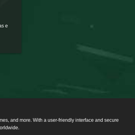
as e
ames, and more. With a user-friendly interface and secure
worldwide.